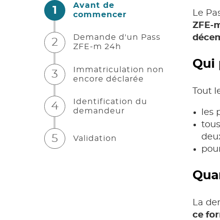
Avant de
1
Le
Pa
(étape courante)
commencer
ZFE-
déce
Demande d'un Pass
2
ZFE-m 24h
Qui 
Immatriculation non
3
encore déclarée
Tout 
Identification du
4
demandeur
les 
tous
deux
5
Validation
pour
Qua
La de
ce fo