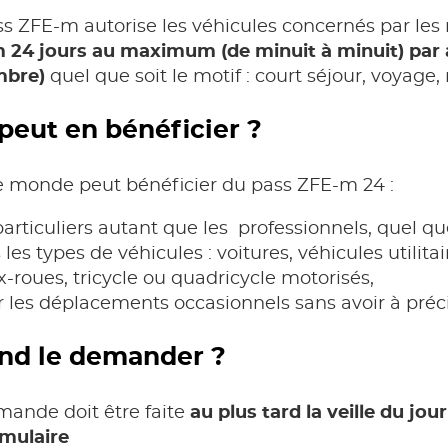
ss
ZFE-m
autorise les véhicules concernés par les 
m
24 jours au maximum (de minuit à minuit) par an
mbre)
quel que soit le motif : court séjour, voyage,
peut en bénéficier ?
le monde peut bénéficier du pass ZFE-m 24 :
particuliers autant que les professionnels, quel que
 les types de véhicules : voitures, véhicules utilita
-roues, tricycle ou quadricycle motorisés,
 les déplacements occasionnels sans avoir à précis
nd le demander ?
mande doit être faite
au plus tard la veille du j
rmulaire