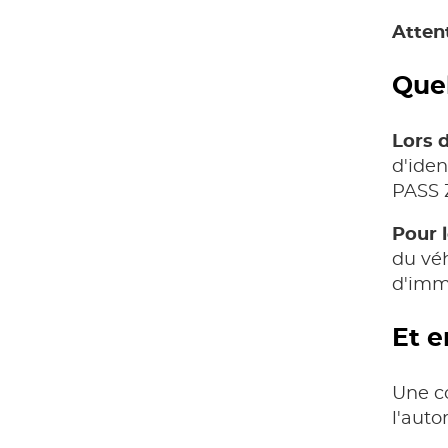
Attent
Quel
Lors 
d'iden
PASS Z
Pour 
du véh
d'imma
Et e
Une c
l'auto