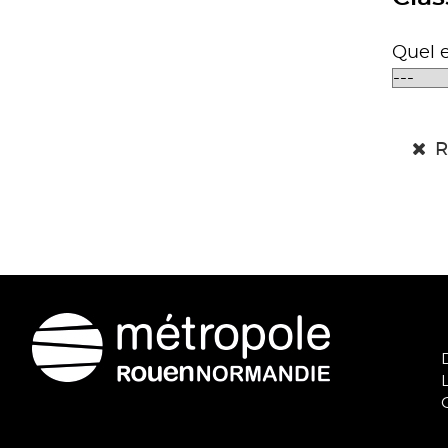
Quel e
R