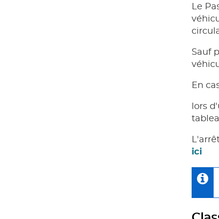
Le Pas
véhicu
circul
Sauf p
véhicu
En cas
lors d
tablea
L'arrê
ici
Clas