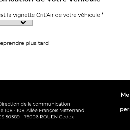
*
st la vignette Crit’Air de votre véhicule
eprendre plus tard
Métropole Rouen Normandie
Men
Direction de la communication
per
Le 108 - 108, Allée François Mitterrand
CS 50589 - 76006 ROUEN Cedex