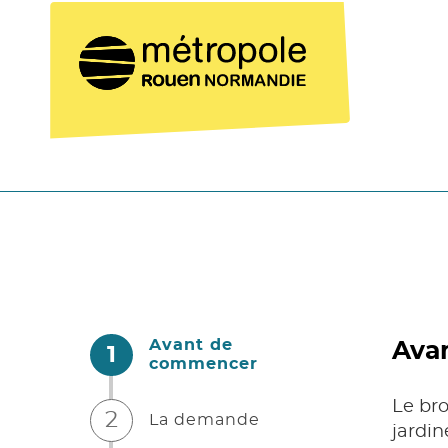
Avant de
Ava
1
(étape courante)
commencer
Le bro
2
La demande
jardin