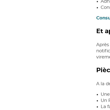
Adh
Con
Consul
Et a
Après 
notifi
virem
Pièc
A la d
Une 
Un 
La f