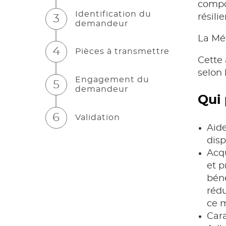
compos
Identification du
résili
3
demandeur
La Mét
4
Pièces à transmettre
Cette 
selon 
Engagement du
5
demandeur
Qui 
6
Validation
Aide
disp
Acqu
et p
béné
rédu
ce m
Cara