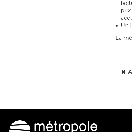
fact
prix
acqu
Un j
La mé
A